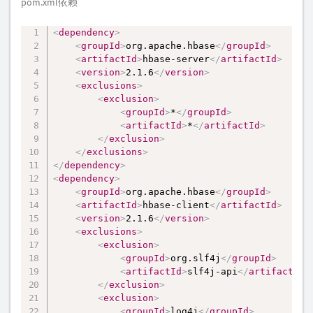
pom.xml依赖
<
dependency
>
复制
<
groupId
>
org.apache.hbase
</
groupId
>
<
artifactId
>
hbase-server
</
artifactId
>
<
version
>
2.1.6
</
version
>
<
exclusions
>
<
exclusion
>
<
groupId
>
*
</
groupId
>
<
artifactId
>
*
</
artifactId
>
</
exclusion
>
</
exclusions
>
</
dependency
>
<
dependency
>
<
groupId
>
org.apache.hbase
</
groupId
>
<
artifactId
>
hbase-client
</
artifactId
>
<
version
>
2.1.6
</
version
>
<
exclusions
>
<
exclusion
>
<
groupId
>
org.slf4j
</
groupId
>
<
artifactId
>
slf4j-api
</
artifactId
>
</
exclusion
>
<
exclusion
>
<
groupId
>
log4j
</
groupId
>