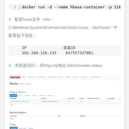
docker run -d --name hbase-container -p 2181:2
复制
3、配置hosts文件（Win：
C:\Windows\System32\drivers\etc\hosts Linux：/etc/hosts）中
配置如下信息：
IP                容器ID

192.168.126.133    6475573379b1
4、浏览器访问：
http://ip
地址:16010/master-status