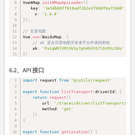
VueAMap
.
initAMapApiLoader
(
{
　　key
:
'3e5db00ff818adf2b2e2f600f0a72608'
,
　　　v
:
'1.4.4'
}
)
;
// 百度地图
Vue
.
use
(
BaiduMap
,
{
// ak 是在百度地图开发者平台申请的密钥
    ak
:
'Pa1qWRlVR55b5y7pG4hGt67lOzPGi58u'
}
)
6.2、API 接口
import
 request 
from
'@/utils/request'
复制
export
function
listTransport
(
driverId
)
{
return
request
(
{
        url
:
'/traces/driver/listTransport/'
+
        method
:
'get'
}
)
}
export
function
getLocation
(
)
{