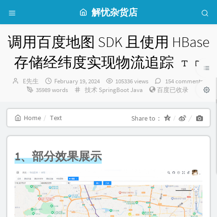
解忧杂货店
调用百度地图 SDK 且使用 HBase
存储经纬度实现物流追踪
Author：
发
E先生
February 19, 2024
105336 views
154 comments
布
Categories：
35989 words
技术
SpringBoot
Java
百度已收录
时
间：
Home
Text
Share to：
1、部分效果展示