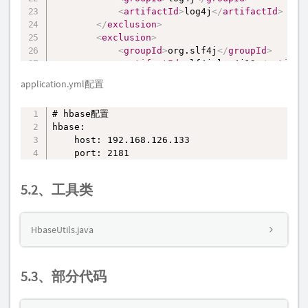
<
artifactId
>
log4j
</
artifactId
>
</
exclusion
>
<
exclusion
>
<
groupId
>
org.slf4j
</
groupId
>
<
artifactId
>
slf4j-log4j12
</
artifac
</
exclusion
>
application.yml配置
</
exclusions
>
</
dependency
>
# hbase配置

复制
hbase:

    host: 192.168.126.133

    port: 2181
5.2、工具类
HbaseUtils.java
5.3、部分代码