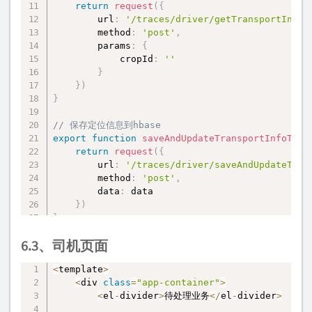
return
request
(
{
        url
:
'/traces/driver/getTransportInfoT
        method
:
'post'
,
        params
:
{
            cropId
:
''
}
}
)
}
// 保存定位信息到hbase
export
function
saveAndUpdateTransportInfoToHb
return
request
(
{
        url
:
'/traces/driver/saveAndUpdateTran
        method
:
'post'
,
        data
:
 data

}
)
}
6.3、司机页面
export
function
saveAndUpdateTransportInfoToDb
return
request
(
{
<
template
>
        url
:
'/traces/driver/saveAndUpdateTran
复制
<
div 
class
=
"app-container"
>
        method
:
'post'
,
<
el
-
divider
>
待处理业务
<
/
el
-
divider
>
        data
:
 data

}
)