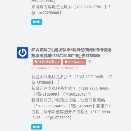
cxs20250806】
果博东方客服怎么联系【182-8836-2750—】?
薇- cxs20250806】
Reply
鍗庣撼鍏徃鍚堜綔寮€鎴锋墍闇€鏉愭枡锛熺
數璇濆彿鐮?5587291507 寰俊STS5099
搜狗浏览器 2.X
Windows 10
November 7th, 2025 at 06:48 pm
新盛客服电话是多少？（?183-8890-9465—《?
薇-STS5099】【
新盛开户专线联系方式？（?183-8890--9465—
《?薇-STS5099】【?扣6011643??】
新盛客服开户电话全攻略，让娱乐更顺畅！
（?183-8890--9465—《?薇-STS5099】客服开户
流程，华纳新盛客服开户流程图（?183-8890-
-9465—《?薇-STS5099】
Reply