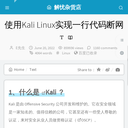
解忧杂货店
使用Kali Linux实现一行代码断网
Author：
发
E先生
June 20, 2022
859936 views
1160 comments
布
Categories：
4064 words
Linux
百度已收录
时
间：
Home
Text
Share to：
1、什么是
Kali
？
Kali 是由 Offensive Security 公司开发和维护的。它在安全领域
是一家知名的、值得信赖的公司，它甚至还有一些受人尊敬的
认证，来对安全从业人员做资格认证（
OSCP
）。