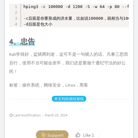
hping3 -c 100000 -d 1200 -S -w 64 -p 80 --flood
复制
-c后面是你要形成的洪水量，比如说100000，就相当与100
-d后面是包大小
4、忠告
Kali学得好，监狱蹲到老，这可不是一句唬人的话。凡事三思而
后行，使用不当可能会坐牢，我们还是要做个遵纪守法的好公
民！
标签：
操作系统
，
网络安全
，
Linux
，
黑客
本文到此就结束啦
Last modification：March 25, 2024
Support
Like
1