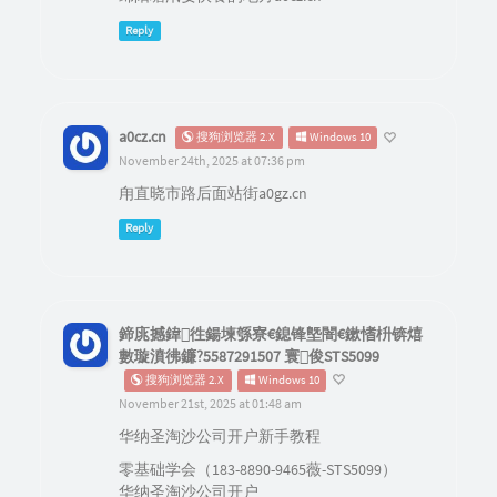
Reply
a0cz.cn
搜狗浏览器 2.X
Windows 10
November 24th, 2025 at 07:36 pm
甪直晓市路后面站街a0gz.cn
Reply
鍗庣撼鍏徃鍚堜綔寮€鎴锋墍闇€鏉愭枡锛熺
數璇濆彿鐮?5587291507 寰俊STS5099
搜狗浏览器 2.X
Windows 10
November 21st, 2025 at 01:48 am
华纳圣淘沙公司开户新手教程
零基础学会（183-8890-9465薇-STS5099）
华纳圣淘沙公司开户