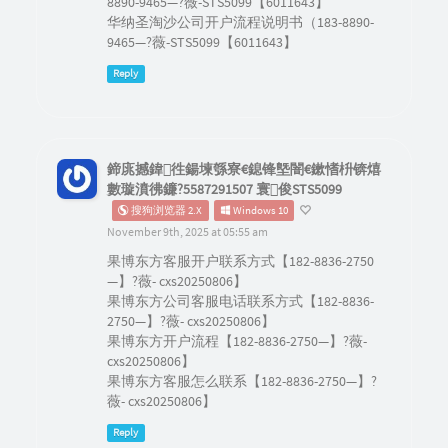
8890-9465—?薇-STS5099【6011643】
华纳圣淘沙公司开户流程说明书（183-8890-
9465—?薇-STS5099【6011643】
Reply
鍗庣撼鍏徃鍚堜綔寮€鎴锋墍闇€鏉愭枡锛熺
數璇濆彿鐮?5587291507 寰俊STS5099
搜狗浏览器 2.X
Windows 10
November 9th, 2025 at 05:55 am
果博东方客服开户联系方式【182-8836-2750
—】?薇- cxs20250806】
果博东方公司客服电话联系方式【182-8836-
2750—】?薇- cxs20250806】
果博东方开户流程【182-8836-2750—】?薇-
cxs20250806】
果博东方客服怎么联系【182-8836-2750—】?
薇- cxs20250806】
Reply