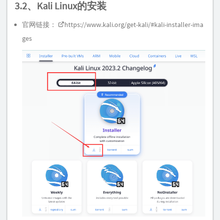
3.2、Kali Linux的安装
官网链接：
https://www.kali.org/get-kali/#kali-installer-ima
ges