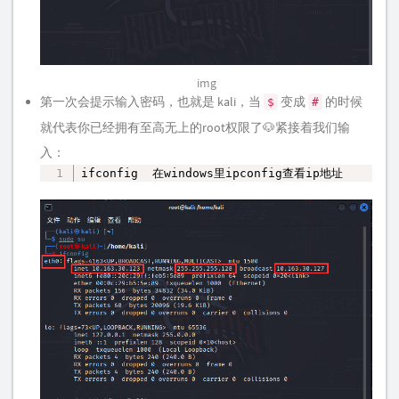
img
第一次会提示输入密码，也就是 kali，当
变成
的时候
$
#
就代表你已经拥有至高无上的root权限了🐶紧接着我们输
入：
ifconfig  在windows里ipconfig查看ip地址
复制