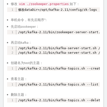
修改
如下：
vim ./zookeeper.properties
修改dataDir=/opt/kafka-2.11/config/zk-logs
复制
单机命令，有先后顺序*:
先启动zookeeper：
/opt/kafka-2.11/bin/zookeeper-server-start.sh 
复制
再启动kafka：
/opt/kafka-2.11/bin/kafka-server-start.sh /opt/
复制
/opt/kafka-2.11/bin/kafka-server-start.sh /op
创建名为test的主题：
/opt/kafka-2.11/bin/kafka-topics.sh --create -
复制
查看主题：
/opt/kafka-2.11/bin/kafka-topics.sh --list --z
复制
删除主题：
/opt/kafka-2.11/bin/kafka-topics.sh --delete -
复制