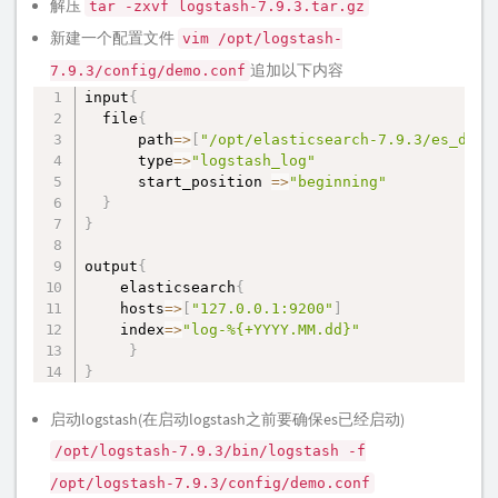
解压
tar -zxvf logstash-7.9.3.tar.gz
新建一个配置文件
vim /opt/logstash-
追加以下内容
7.9.3/config/demo.conf
input
{
复制
  file
{
      path
=
>
[
"/opt/elasticsearch-7.9.3/es_data
      type
=
>
"logstash_log"
      start_position 
=
>
"beginning"
}
}
output
{
    elasticsearch
{
    hosts
=
>
[
"127.0.0.1:9200"
]
    index
=
>
"log-%{+YYYY.MM.dd}"
}
}
启动logstash(在启动logstash之前要确保es已经启动)
/opt/logstash-7.9.3/bin/logstash -f
/opt/logstash-7.9.3/config/demo.conf