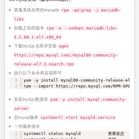
查看系统自带的Mariadb
rpm -qa|grep -i mariadb-
libs
卸载之前的版本
rpm -e --nodeps mariadb-libs-
5.5.68-1.el7.x86_64
下载MySQL仓库并安装
wget
https://repo.mysql.com//mysql80-community-
release-el7-3.noarch.rpm
执行以下命令再安装即可
yum -y install mysql80-community-release-el7-3.
复制
rpm --import https://repo.mysql.com/RPM-GPG-KE
安装MySQL数据库
yum -y install mysql-community-
server
启mysql服务
systemctl start mysqld.service
一些服务指令
systemctl status mysqld           查看状态

复制