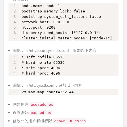
node.name: node-1

复制
bootstrap.memory_lock: false

bootstrap.system_call_filter: false

network.host: 0.0.0.0

http.port: 9200

discovery.seed_hosts: ["127.0.0.1"]

cluster.initial_master_nodes: ["node-1"]
编辑 vim /etc/security/limits.conf，追加以下内容
* soft nofile 65536

复制
* hard nofile 65536

* soft nproc 4096

* hard nproc 4096
编辑 vim /etc/sysctl.conf，追加以下内容
vm.max_map_count=262144
复制
创建用户
useradd es
设置密码
passwd es
修改es的用户和组权限
chown -R es:es