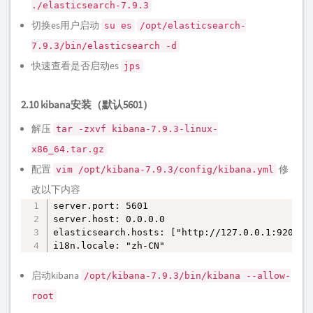
./elasticsearch-7.9.3
切换es用户启动
su es
/opt/elasticsearch-
7.9.3/bin/elasticsearch -d
快速查看是否启动es
jps
2.10 kibana安装（默认5601）
解压
tar -zxvf kibana-7.9.3-linux-
x86_64.tar.gz
配置
修
vim /opt/kibana-7.9.3/config/kibana.yml
改以下内容
server.port: 5601

复制
server.host: 0.0.0.0

elasticsearch.hosts: ["http://127.0.0.1:9200"]

i18n.locale: "zh-CN"
启动kibana
/opt/kibana-7.9.3/bin/kibana --allow-
root