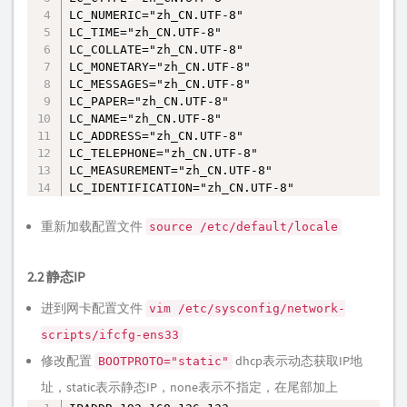
LC_NUMERIC="zh_CN.UTF-8"

LC_TIME="zh_CN.UTF-8"

LC_COLLATE="zh_CN.UTF-8"

LC_MONETARY="zh_CN.UTF-8"

LC_MESSAGES="zh_CN.UTF-8"

LC_PAPER="zh_CN.UTF-8"

LC_NAME="zh_CN.UTF-8"

LC_ADDRESS="zh_CN.UTF-8"

LC_TELEPHONE="zh_CN.UTF-8"

LC_MEASUREMENT="zh_CN.UTF-8"

LC_IDENTIFICATION="zh_CN.UTF-8"
重新加载配置文件
source /etc/default/locale
2.2 静态IP
进到网卡配置文件
vim /etc/sysconfig/network-
scripts/ifcfg-ens33
修改配置
dhcp表示动态获取IP地
BOOTPROTO="static"
址，static表示静态IP，none表示不指定，在尾部加上