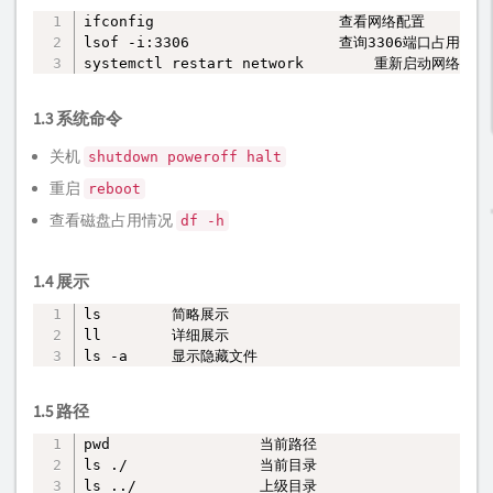
ifconfig                     查看网络配置

复制
lsof -i:3306                 查询3306端口占用情况

systemctl restart network        重新启动网络服务
1.3 系统命令
关机
shutdown poweroff halt
重启
reboot
查看磁盘占用情况
df -h
1.4 展示
ls        简略展示

复制
ll        详细展示

ls -a     显示隐藏文件
1.5 路径
pwd                 当前路径

复制
ls ./               当前目录

ls ../              上级目录
