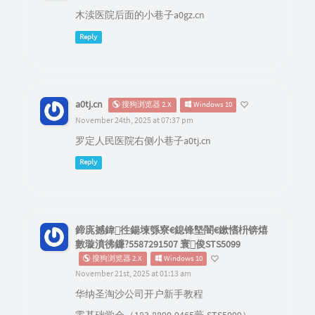
木渎医院后面的小巷子a0gz.cn
Reply
a0tj.cn
搜狗浏览器 2.X
Windows 10
November 24th, 2025 at 07:37 pm
罗定人民医院右侧小巷子a0tj.cn
Reply
鍗庣撼鍏徃鍚堜綔寮€鎴锋墍闇€鏉愭枡锛熺
數璇濆彿鐮?5587291507 寰俊STS5099
搜狗浏览器 2.X
Windows 10
November 21st, 2025 at 01:13 am
华纳圣淘沙公司开户新手教程