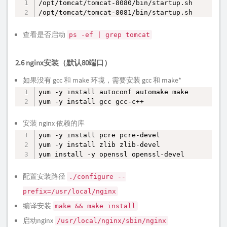
/opt/tomcat/tomcat-8080/bin/startup.sh

复制
/opt/tomcat/tomcat-8081/bin/startup.sh
查看是否启动
ps -ef | grep tomcat
2.6 nginx安装（默认80端口）
如果没有 gcc 和 make 环境，需要安装 gcc 和 make*
yum -y install autoconf automake make        安
复制
yum -y install gcc gcc-c++                   
安装 nginx 依赖的库
yum -y install pcre pcre-devel

复制
yum -y install zlib zlib-devel

yum install -y openssl openssl-devel
配置安装路径
./configure --
prefix=/usr/local/nginx
编译安装
make && make install
启动nginx
/usr/local/nginx/sbin/nginx