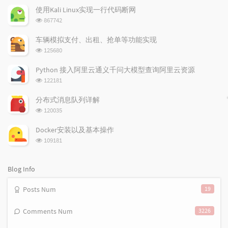
p
t
n
使用Kali Linux实现一行代码断网
u
e
d
浏
867742
l
s
o
览
a
t
m
次
车辆模拟支付、出租、抢单等功能实现
数:
r
c
a
浏
125680
a
o
r
览
次
r
m
t
Python 接入阿里云通义千问大模型查询阿里云资源
数:
t
m
i
浏
122181
i
e
c
览
次
c
n
l
分布式消息队列详解
数:
l
t
e
浏
120035
览
e
s
s
次
s
Docker安装以及基本操作
数:
浏
109181
览
次
数:
Blog Info
Posts Num
19
Comments Num
3226